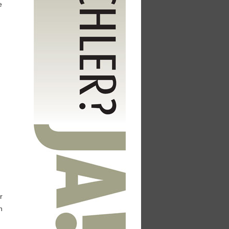
e
r
n