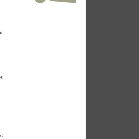
nd
r,
zt